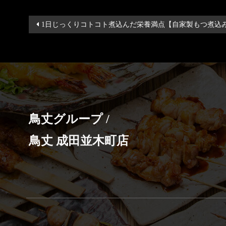
投
1日じっくりコトコト煮込んだ栄養満点【自家製もつ煮込
稿
ナ
ビ
ゲ
ー
シ
鳥丈グループ /
ョ
ン
鳥丈 成田並木町店