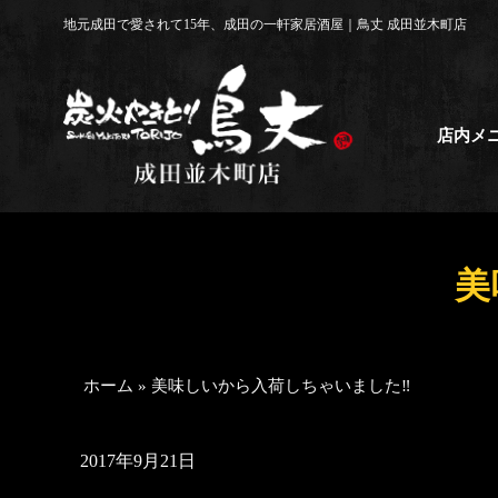
コ
地元成田で愛されて15年、成田の一軒家居酒屋｜鳥丈 成田並木町店
ン
テ
ン
ツ
店内メ
へ
ス
キ
ッ
プ
美
ホーム
»
美味しいから入荷しちゃいました‼️
2017年9月21日