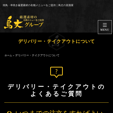
コ
焼鳥・串焼き厳選素材の名物メニューをご提供｜鳥丈の居酒屋
ン
テ
ン
ツ
へ
デリバリー・テイクアウトについて
ス
キ
ッ
»
デリバリー・テイクアウトについて
ホーム
プ
デリバリー・テイクアウトの
よくあるご質問