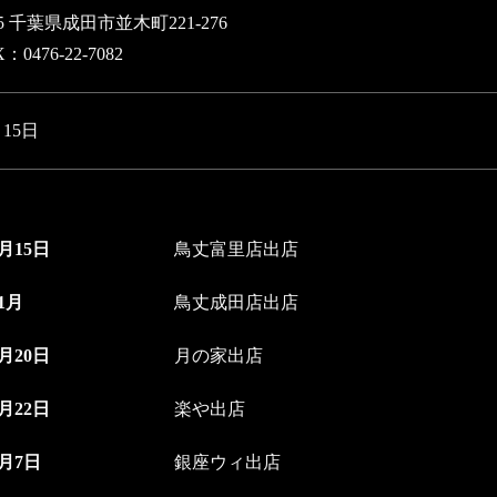
045 千葉県成田市並木町221-276
：0476-22-7082
月15日
4月15日
鳥丈富里店出店
11月
鳥丈成田店出店
2月20日
月の家出店
5月22日
楽や出店
7月7日
銀座ウィ出店