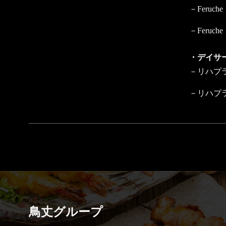
－Feru
－Feru
・デイサ
－リハプ
－リハプ
鳥丈グループ