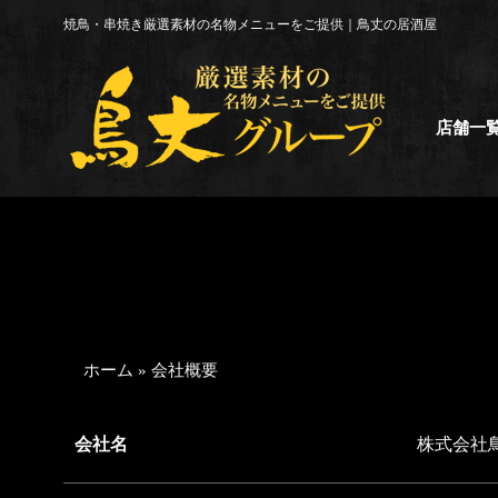
コ
焼鳥・串焼き厳選素材の名物メニューをご提供｜鳥丈の居酒屋
ン
テ
ン
ツ
店舗一
へ
ス
キ
ッ
プ
ホーム
»
会社概要
会社名
株式会社