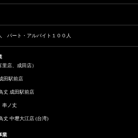
人 パート・アルバイト１００人
業
富里店、成田店）
 成田駅前店
鳥丈 成田駅前店
 串ノ丈
鳥丈 中壢大江店 (台湾)
事業