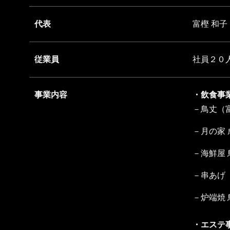
代表
富樫 和子
従業員
社員２０
事業内容
・飲食事
－鳥丈（
－月の家
－海鮮屋 
－串あげ
－炉端焼 
・エステ