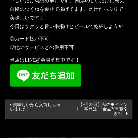
『しいたけ肉詰め串』です。 肉厚のしいたけに鳥丈
自慢のつくねを乗せて揚げてます。肉汁たっぷりで
美味しいですよ。
今日はサクッと旨い串揚げとビールで乾杯しよう🍻
◎カード払い不可
◎他のサービスとの併用不可
当店はLINE@会員募集中です！
投
【9月23日】秋の🍁イベン
美味しいから入荷しちゃ
ト！本日は 『全品30%割引
いました‼️
稿
き‼️』
ナ
ビ