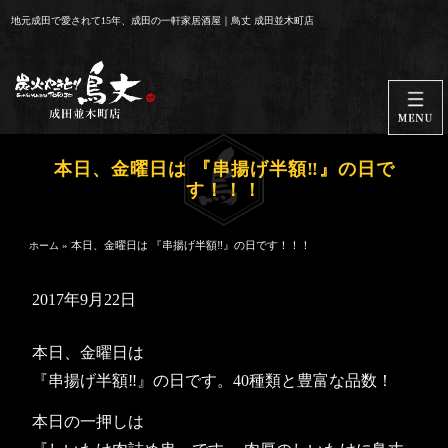
コ
地元成田で愛されて15年、成田の一軒家居酒屋｜鳥丈 成田並木町店
ン
テ
ン
ツ
へ
ス
本日、金曜日は 『串揚げ半額‼️』の日で
キ
す！！！
ッ
プ
»
本日、金曜日は 『串揚げ半額‼️』の日です！！！
ホーム
2017年9月22日
本日、金曜日は
『串揚げ半額‼️』の日です。40種類と豊富な品数！
本日の一押しは