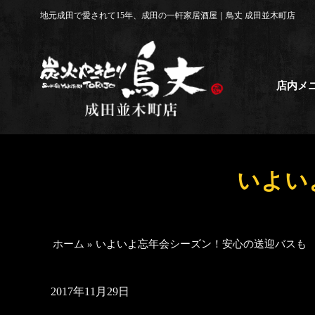
コ
地元成田で愛されて15年、成田の一軒家居酒屋｜鳥丈 成田並木町店
ン
テ
ン
ツ
店内メ
へ
ス
キ
ッ
プ
いよい
ホーム
»
いよいよ忘年会シーズン！安心の送迎バスも
2017年11月29日