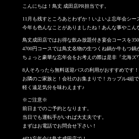
こんにちは！鳥丈 成田店PR担当です。
11月も残すところあとわずか！いよいよ忘年会シー
今年も色んなことがありましたね！あんな事やこん
鳥丈成田店ではお得な飲み放題付き宴会コースを35
4700円コースでは鳥丈名物の生つくね鍋か牛もつ
ちょっと豪華な忘年会をお考えの際は是非『北海ズワ
8人そろったら無料送迎バスの利用がおすすめです！
お隣のご家族と！会社のお集まりで！カップル4組
軽く遠足気分を味わえます♪
※ご注意※
前日までのご予約となります。
当日でも運転手がいれば大丈夫です。
まずはお電話でお問合せ下さい！
ぜひ忘年会は鳥丈成田店で！