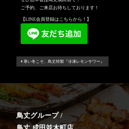
ご予約、ご来店お待ちしております！
【LINE会員登録はこちらから！】
投
寒い冬こそ、鳥丈特製『冷凍レモンサワー』
稿
ナ
ビ
ゲ
ー
シ
鳥丈グループ /
ョ
ン
鳥丈 成田並木町店