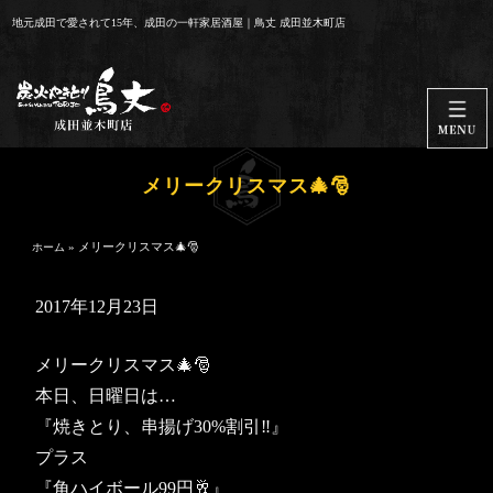
コ
地元成田で愛されて15年、成田の一軒家居酒屋｜鳥丈 成田並木町店
ン
テ
ン
ツ
へ
ス
メリークリスマス🎄🎅
キ
ッ
»
メリークリスマス🎄🎅
ホーム
プ
2017年12月23日
メリークリスマス🎄🎅
本日、日曜日は…
『焼きとり、串揚げ30%割引‼️』
プラス
『角ハイボール99円🥂』