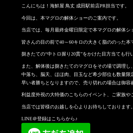
こんにちは！海鮮屋 鳥丈 成田駅前店PR担当です。
今回は、本マグロの解体ショーのご案内です。
当店では、毎月最終金曜日限定で本マグロの解体シ
皆さんの目の前で40～60キロの大きく脂ののった
捌きたての“中トロ握り20貫”をかけた目方当ても
また、解体後は捌きたてのマグロをその場で調理し
中落ち、脳天、ほほ肉、目玉など希少部位も数量限
早い者勝ちとなりますので、売り切れの場合は御容
利益度外視の大特価のこちらのイベント、ご家族や
当店では皆様のお越しを心よりお待ちしております
LINE＠登録はこちらから♪