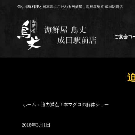
コ
旬な海鮮料理と日本酒にこだわる居酒屋｜海鮮屋鳥丈 成田駅前店
ン
テ
ン
ツ
ご宴会コ
へ
ス
キ
ッ
プ
ホーム
»
迫力満点！本マグロの解体ショー
2018年3月1日