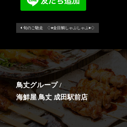
投
旬のご馳走 ♢♦金目鯛しゃぶしゃぶ♦♢
稿
ナ
ビ
ゲ
ー
シ
ョ
鳥丈グループ /
ン
海鮮屋 鳥丈 成田駅前店