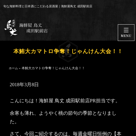
コ
旬な海鮮料理と日本酒にこだわる居酒屋｜海鮮屋鳥丈 成田駅前店
ン
テ
ン
ツ
へ
ス
本鮪大カマトロ争奪！じゃんけん大会！！
キ
ッ
»
本鮪大カマトロ争奪！じゃんけん大会！！
ホーム
プ
2018年3月8日
こんにちは！海鮮屋 鳥丈 成田駅前店PR担当です。
余寒も薄れ、ようやく桃の節句の季節となりまし
た。
さて、今回ご紹介するのは、毎週金曜日恒例の【本