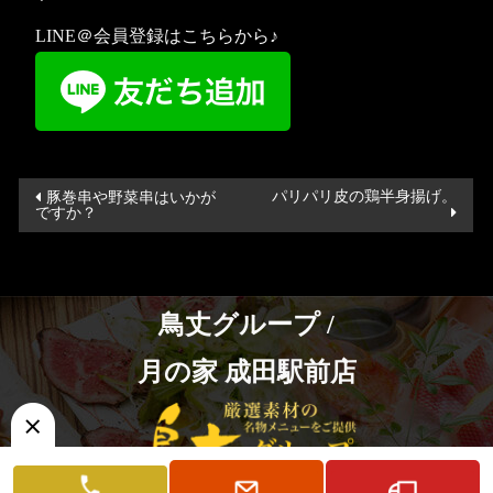
LINE＠会員登録はこちらから♪
投
パリパリ皮の鶏半身揚げ。
豚巻串や野菜串はいかが
ですか？
稿
ナ
ビ
ゲ
鳥丈グループ /
ー
月の家 成田駅前店
シ
ョ
ン