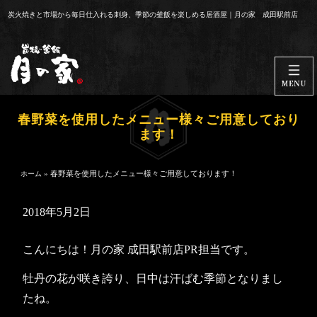
コ
炭火焼きと市場から毎日仕入れる刺身、季節の釜飯を楽しめる居酒屋｜月の家 成田駅前店
ン
テ
ン
ツ
へ
ス
春野菜を使用したメニュー様々ご用意しており
キ
ます！
ッ
プ
»
春野菜を使用したメニュー様々ご用意しております！
ホーム
2018年5月2日
こんにちは！月の家 成田駅前店PR担当です。
牡丹の花が咲き誇り、日中は汗ばむ季節となりまし
たね。