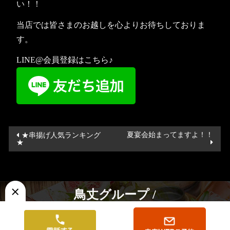
い！！
当店では皆さまのお越しを心よりお待ちしておりま
す。
LINE@会員登録はこちら♪
投
夏宴会始まってますよ！！
★串揚げ人気ランキング
★
稿
ナ
ビ
ゲ
鳥丈グループ /
ー
鳥丈 成田並木町店
シ