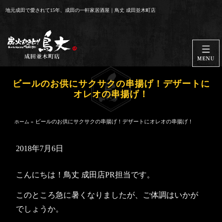
コ
地元成田で愛されて15年、成田の一軒家居酒屋｜鳥丈 成田並木町店
ン
テ
ン
ツ
へ
ス
ビールのお供にサクサクの串揚げ！デザートに
キ
オレオの串揚げ！
ッ
プ
»
ビールのお供にサクサクの串揚げ！デザートにオレオの串揚げ！
ホーム
2018年7月6日
こんにちは！鳥丈 成田店PR担当です。
このところ急に暑くなりましたが、ご体調はいかが
でしょうか。