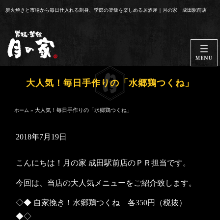
コ
炭火焼きと市場から毎日仕入れる刺身、季節の釜飯を楽しめる居酒屋｜月の家 成田駅前店
ン
テ
ン
ツ
へ
ス
大人気！毎日手作りの「水郷鶏つくね」
キ
ッ
»
大人気！毎日手作りの「水郷鶏つくね」
ホーム
プ
2018年7月19日
こんにちは！月の家 成田駅前店のＰＲ担当です。
今回は、当店の大人気メニューをご紹介致します。
◇◆ 自家挽き！水郷鶏つくね 各350円（税抜）
◆◇