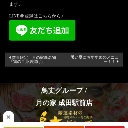
ます。
LINE＠登録はこちらから♪
投
暑い夏におすすめのメニュ
数量限定！月の家新名物
「鶏の半身唐揚げ」
ー！！
稿
ナ
ビ
ゲ
鳥丈グループ /
ー
月の家 成田駅前店
シ
ョ
ン