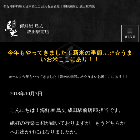
コ
旬な海鮮料理と日本酒にこだわる居酒屋｜海鮮屋鳥丈 成田駅前店
ン
テ
ン
ツ
へ
ス
今年もやってきました！新米の季節.｡.:*☆うま
キ
いお米ここにあり！！
ッ
プ
»
今年もやってきました！新米の季節.｡.:*☆うまいお米ここにあり！！
ホーム
2018年10月3日
こんにちは！海鮮屋 鳥丈 成田駅前店PR担当です。
絶好の行楽日和が続いておりますが、もうどちらか
へお出かけにはなりましたか。