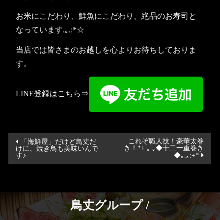
お米にこだわり、鮮魚にこだわり、絶品のお寿司と
なっています.｡.:*☆
当店では皆さまのお越しを心よりお待ちしておりま
す。
LINE登録はこちら⇒
投
これぞ職人技！豪華太巻
「海鮮屋」だけど鳥丈だ
き！*+:｡.｡◆十二一重巻き
けに、焼き鳥も美味いんで
稿
す♪
◆｡.｡:+*
ナ
ビ
ゲ
鳥丈グループ /
ー