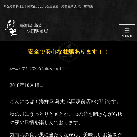
コ
旬な海鮮料理と日本酒にこだわる居酒屋｜海鮮屋鳥丈 成田駅前店
ン
テ
ン
ツ
へ
ス
安全で安心な牡蠣あります！！
キ
ッ
»
安全で安心な牡蠣あります！！
ホーム
プ
2018年10月18日
こんにちは！海鮮屋 鳥丈 成田駅前店PR担当です。
秋の月にうっとりと見とれ、虫の音を聞きながら秋
の夜の風情を楽しんでおります。
気持ちの良い風に当たりながら、美味しいお酒をグ