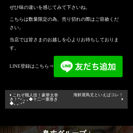
ぜひ味の違いを感じてみて下さいね。
こちらは数量限定の為、売り切れの際はご容赦くだ
さい。
当店では皆さまのお越しを心よりお待ちしておりま
す。
LINE登録はこちら⇒
投
海鮮屋鳥丈といえばコレ！
これぞ職人技！豪華太巻
き！*+:｡.｡◆十二一重巻き
稿
◆｡.｡:+*
ナ
ビ
ゲ