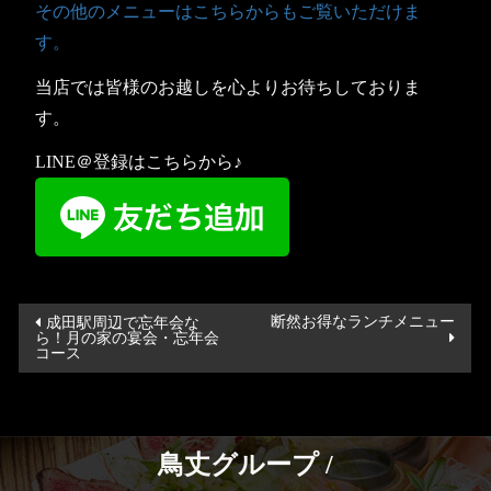
その他のメニューはこちらからもご覧いただけま
す。
当店では皆様のお越しを心よりお待ちしておりま
す。
LINE＠登録はこちらから♪
投
断然お得なランチメニュー
成田駅周辺で忘年会な
ら！月の家の宴会・忘年会
稿
コース
ナ
ビ
ゲ
鳥丈グループ /
ー