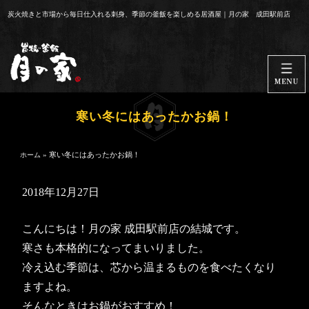
コ
炭火焼きと市場から毎日仕入れる刺身、季節の釜飯を楽しめる居酒屋｜月の家 成田駅前店
ン
テ
ン
ツ
へ
ス
寒い冬にはあったかお鍋！
キ
ッ
»
寒い冬にはあったかお鍋！
ホーム
プ
2018年12月27日
こんにちは！月の家 成田駅前店の結城です。
寒さも本格的になってまいりました。
冷え込む季節は、芯から温まるものを食べたくなり
ますよね。
そんなときはお鍋がおすすめ！