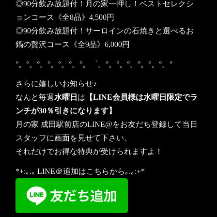
◎90分飲み放題付！月の家一押し！ベストセレクシ
ョンコース《全8品》4,500円
◎90分飲み放題付！サーロインの石焼きと選べるお
鍋の贅沢コース《全9品》6,000円
°。°。°。°。°。°。°。゜。°。°。°。°。°。°。°
さらに嬉しいお知らせ♪
なんと毎週
水曜日
は
【LINE会員様は水曜日限定でラ
ンチが30％引きになります】
月の家 成田駅前店のLINE@をお友だち登録して当日
スタッフに画面を見せて下さい。
それだけでお得な特典が受けられますよ！
*+:｡.｡ LINE＠追加はこちらから｡.｡:+*