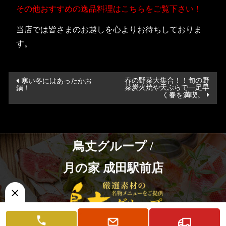
その他おすすめの逸品料理はこちらをご覧下さい！
当店では皆さまのお越しを心よりお待ちしておりま
す。
投
春の野菜大集合！！旬の野
寒い冬にはあったかお
菜炭火焼や天ぷらで一足早
鍋！
稿
く春を満喫。
ナ
ビ
ゲ
鳥丈グループ /
ー
シ
月の家 成田駅前店
ョ
ン