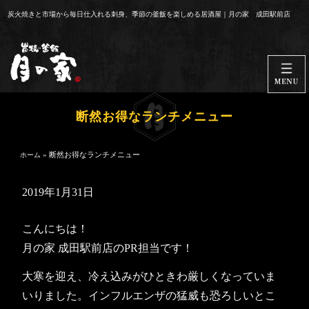
コ
炭火焼きと市場から毎日仕入れる刺身、季節の釜飯を楽しめる居酒屋｜月の家 成田駅前店
ン
テ
ン
ツ
へ
ス
断然お得なランチメニュー
キ
ッ
»
断然お得なランチメニュー
ホーム
プ
2019年1月31日
こんにちは！
月の家 成田駅前店のPR担当です！
大寒を迎え、冷え込みがひときわ厳しくなっていま
いりました。インフルエンザの猛威も恐ろしいとこ