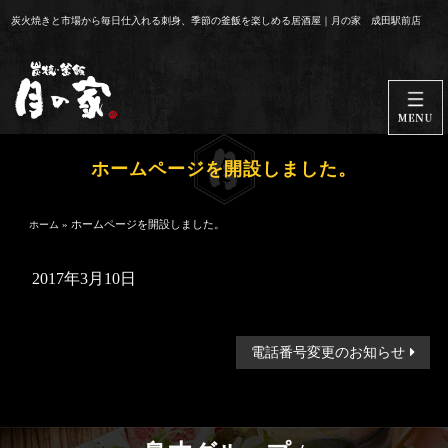
コ
炭火焼きと市場から毎日仕入れる刺身、季節の釜飯を楽しめる居酒屋｜月の家 成田駅前店
ン
テ
ン
ツ
へ
ス
ホームページを開設しました。
キ
ッ
»
ホームページを開設しました。
ホーム
プ
2017年3月10日
投
電話番号変更のお知らせ
稿
ナ
ビ