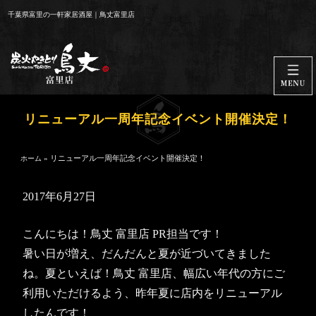
コ
千葉県富里の一軒家居酒屋｜鳥丈富里店
ン
テ
ン
ツ
へ
ス
リニューアル一周年記念イベント開催決定！
キ
ッ
»
リニューアル一周年記念イベント開催決定！
ホーム
プ
2017年6月27日
こんにちは！鳥丈 富里店 PR担当です！
暑い日が増え、だんだんと夏が近づいてきました
ね。夏といえば！鳥丈 富里店、幅広い年代の方にご
利用いただけるよう、昨年夏に店内をリニューアル
したんです！