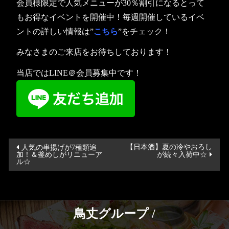
会員様限定で人気メニューが30％割引になるとって
もお得なイベントを開催中！毎週開催しているイベ
ントの詳しい情報は”
こちら
”をチェック！
みなさまのご来店をお待ちしております！
当店ではLINE＠会員募集中です！
投
【日本酒】夏の冷やおろし
人気の串揚げが7種類追
加！＆釜めしがリニューア
が続々入荷中☆
稿
ル☆
ナ
ビ
ゲ
鳥丈グループ /
ー