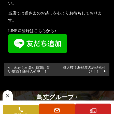
い。
当店では皆さまのお越しを心よりお待ちしておりま
す。
LINE＠登録はこちらから♪
投
職人技！海鮮屋の絶品煮付
これからの暑い時期に旨
い夏酒！随時入荷中！！
け！！
稿
ナ
ビ
ゲ
鳥丈グループ /
ー
海鮮屋 鳥丈 成田駅前店
シ