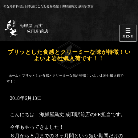
コ
旬な海鮮料理と日本酒にこだわる居酒屋｜海鮮屋鳥丈 成田駅前店
ン
テ
ン
ツ
へ
ス
プリッとした食感とクリーミーな味が特徴！い
キ
よいよ岩牡蠣入荷です！！
ッ
プ
»
プリッとした食感とクリーミーな味が特徴！いよいよ岩牡蠣入荷で
ホーム
す！！
2018年6月13日
こんにちは！海鮮屋鳥丈 成田駅前店のPR担当です。
今年もやってきました！
６月から８月までの３ヶ月間という短い期間だけの