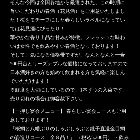
そんな今回は全国各地から厳選された、この時期に
旨いこだわりの春酒（花見酒）をご用意いたしまし
た！桜をモチーフにした春らしいラベルになってい
ては花見酒にぴったり！
華やかな香り上品な甘みが特徴。フレッシュな味わ
いは女性でも飲みやすい春酒となっております！
そして、気になる価格帯ですが、なんとなんと一合
500円台とリーズナブルな価格になっておりますので
日本酒好きの方も始めて飲まれる方も気軽に楽しん
でいただけます！
※鮮度を大切にしているので、1本ずつの入荷です。
売り切れの場合は御容赦下さい。
【一押し宴会メニュー】 春らしい宴会コースもご用
意しております！
『桜鯛と八幡ぶりのしゃぶしゃぶと銚子直送金目鯛
の姿造りコース 全８品！』 （税込5,200円） ・飲み