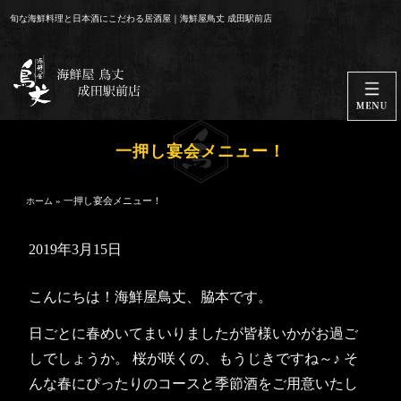
コ
旬な海鮮料理と日本酒にこだわる居酒屋｜海鮮屋鳥丈 成田駅前店
ン
テ
ン
ツ
へ
ス
一押し宴会メニュー！
キ
ッ
»
一押し宴会メニュー！
ホーム
プ
2019年3月15日
こんにちは！海鮮屋鳥丈、脇本です。
日ごとに春めいてまいりましたが皆様いかがお過ご
しでしょうか。 桜が咲くの、もうじきですね～♪ そ
んな春にぴったりのコースと季節酒をご用意いたし