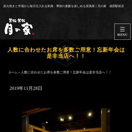
コ
炭火焼きと市場から毎日仕入れる刺身、季節の釜飯を楽しめる居酒屋｜月の家 成田駅前店
ン
テ
ン
ツ
へ
ス
人数に合わせたお席を多数ご用意！忘新年会は
キ
是非当店へ！！
ッ
プ
»
人数に合わせたお席を多数ご用意！忘新年会は是非当店へ！！
ホーム
2019年11月28日