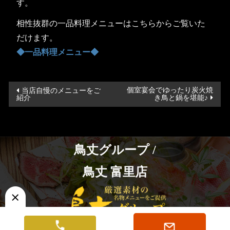
す。
相性抜群の一品料理メニューはこちらからご覧いた
だけます。
◆一品料理メニュー◆
投
個室宴会でゆったり炭火焼
当店自慢のメニューをご
紹介
き鳥と鍋を堪能♪
稿
ナ
ビ
ゲ
鳥丈グループ /
ー
鳥丈 富里店
シ
ョ
ン