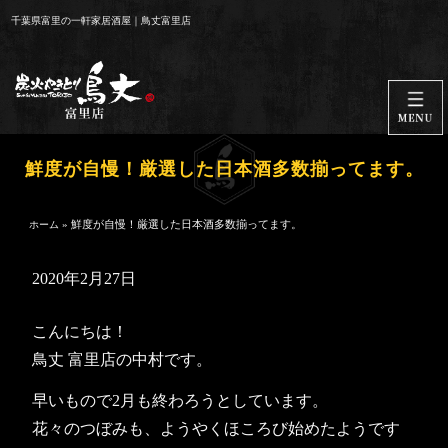
コ
千葉県富里の一軒家居酒屋｜鳥丈富里店
ン
テ
ン
ツ
へ
ス
鮮度が自慢！厳選した日本酒多数揃ってます。
キ
ッ
»
鮮度が自慢！厳選した日本酒多数揃ってます。
ホーム
プ
2020年2月27日
こんにちは！
鳥丈 富里店の中村です。
早いもので2月も終わろうとしています。
花々のつぼみも、ようやくほころび始めたようです