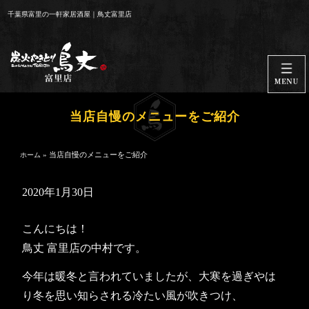
コ
千葉県富里の一軒家居酒屋｜鳥丈富里店
ン
テ
ン
ツ
へ
ス
当店自慢のメニューをご紹介
キ
ッ
»
当店自慢のメニューをご紹介
ホーム
プ
2020年1月30日
こんにちは！
鳥丈 富里店の中村です。
今年は暖冬と言われていましたが、大寒を過ぎやは
り冬を思い知らされる冷たい風が吹きつけ、