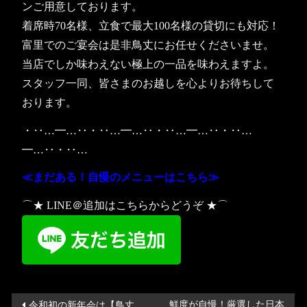
ンご用意しております。
着席時70名様、立食で最大100名様の貸切にも対応！
富里でのご宴会は是非鳥丈にお任せくださいませ。
当店でしか味わえない極上の一品を味わえますよ。
スタッフ一同、皆さまのお越しを心よりお待ちして
おります。
・‥…━…‥・‥…━…‥・‥…━…‥・‥…
━…‥・‥…
≪まだある！自慢のメニューはこちら≫
⌒★ LINE＠追加はこちらからどうぞ ★⌒
投
鮮度が自慢！厳選した日本
令和初の新年会は【鳥丈