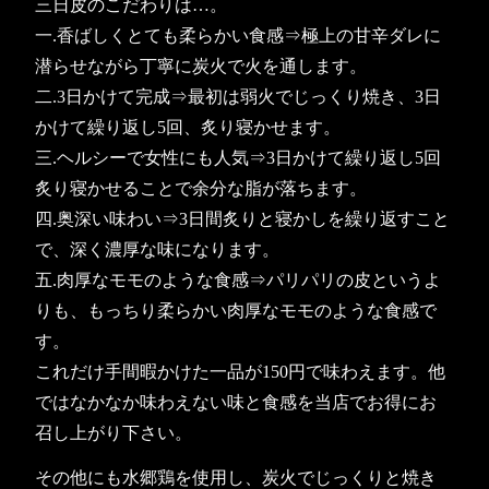
三日皮のこだわりは…。
一.香ばしくとても柔らかい食感⇒極上の甘辛ダレに
潜らせながら丁寧に炭火で火を通します。
二.3日かけて完成⇒最初は弱火でじっくり焼き、3日
かけて繰り返し5回、炙り寝かせます。
三.ヘルシーで女性にも人気⇒3日かけて繰り返し5回
炙り寝かせることで余分な脂が落ちます。
四.奥深い味わい⇒3日間炙りと寝かしを繰り返すこと
で、深く濃厚な味になります。
五.肉厚なモモのような食感⇒パリパリの皮というよ
りも、もっちり柔らかい肉厚なモモのような食感で
す。
これだけ手間暇かけた一品が150円で味わえます。他
ではなかなか味わえない味と食感を当店でお得にお
召し上がり下さい。
その他にも水郷鶏を使用し、炭火でじっくりと焼き